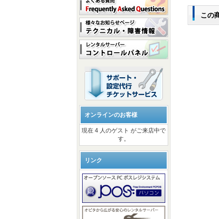
この
オンラインのお客様
現在 4 人のゲスト がご来店中で
す。
リンク