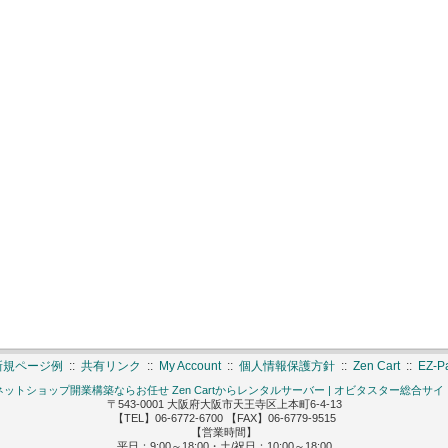
新規ページ例
::
共有リンク
::
My Account
::
個人情報保護方針
::
Zen Cart
::
EZ-
ネットショップ開業構築ならお任せ Zen Cartからレンタルサーバー | オビタスター総合サイ
〒543-0001 大阪府大阪市天王寺区上本町6-4-13
【TEL】06-6772-6700 【FAX】06-6779-9515
【営業時間】
平日：9:00～18:00・土/祝日：10:00～18:00