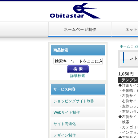
ホーム
::
Z
商品検索
レト
1,650円
詳細検索
テンプレ
◆詳細サイ
サービス内容
・全体幅：8
・左側サイド
ショッピングサイト制作
・右側サイド
・左側カラム
・右側カラム
Webサイト制作
◆左側サイ
・検索
サイト高速化
・カテゴリ
・インフォ
デザイン制作
◆右側サイ