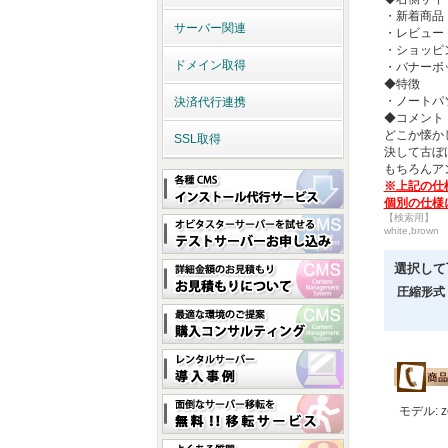
・新着商品
サーバー関連
・レビュー
・ショッピ
ドメイン取得
・バナーボ
◆特徴
・ノートパ
決済代行連携
◆コメント
どこか懐か
SSL取得
決して古ぼ
もちろんア
※上記の仕
個別の仕様
【検索用】
white,brown
選択して
圧縮形式
モデル: z