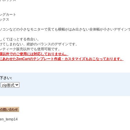
ングカート
ックス
ソコンなどの小さなモニターで見ても横幅がはみ出さない全体幅が小さいデザイン
しくてほっとする色合い。
けてしまわない、絶妙のバランスのデザインです。
ンティーク販売以外でも使用可能です。
様以外でのご使用には対応しておりません。
にあわせたZenCartのテンプレート作成・カスタマイズもおこなっております。
下さい:
en_temp14