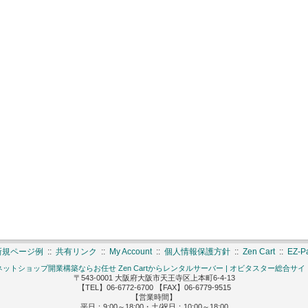
新規ページ例
::
共有リンク
::
My Account
::
個人情報保護方針
::
Zen Cart
::
EZ-
ネットショップ開業構築ならお任せ Zen Cartからレンタルサーバー | オビタスター総合サイ
〒543-0001 大阪府大阪市天王寺区上本町6-4-13
【TEL】06-6772-6700 【FAX】06-6779-9515
【営業時間】
平日：9:00～18:00・土/祝日：10:00～18:00