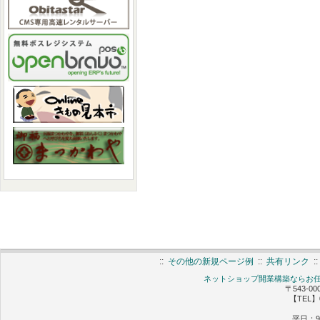
::
その他の新規ページ例
::
共有リンク
:
ネットショップ開業構築ならお任せ 
〒543-0
【TEL】0
平日：9: