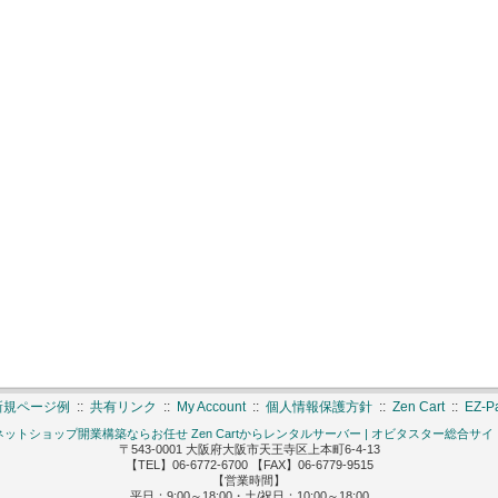
新規ページ例
::
共有リンク
::
My Account
::
個人情報保護方針
::
Zen Cart
::
EZ-
ネットショップ開業構築ならお任せ Zen Cartからレンタルサーバー | オビタスター総合サイ
〒543-0001 大阪府大阪市天王寺区上本町6-4-13
【TEL】06-6772-6700 【FAX】06-6779-9515
【営業時間】
平日：9:00～18:00・土/祝日：10:00～18:00