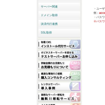
サーバー関連
・ユーザ
例：
acc
ドメイン取得
・パスワ
※パスワ
決済代行連携
SSL取得