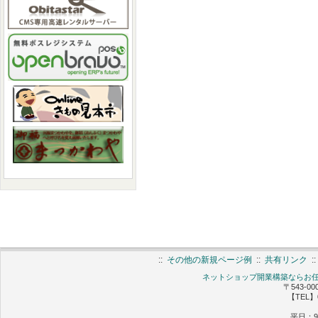
::
その他の新規ページ例
::
共有リンク
:
ネットショップ開業構築ならお任せ 
〒543-0
【TEL】0
平日：9: