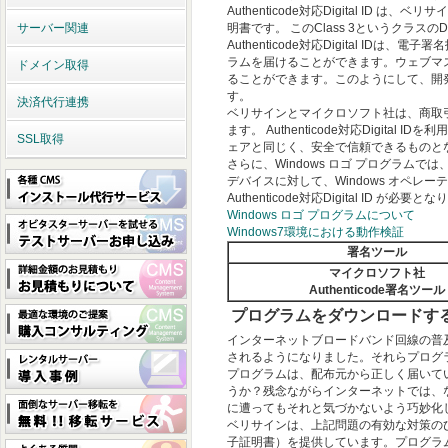
Authenticode対応Digital I
明書です。 このClass 3というクラス
サーバー関連
Authenticode対応Digital
ラムを届けることができます。ウェブマス
ドメイン取得
ることができます。このようにして、開
す。
決済代行連携
ベリサインとマイクロソフト社は、商取
ます。 Authenticode対応Dig
SSL取得
ェアと同じく、安全で信頼できるものと
さらに、Windows ロゴ プログラ
デバイスに対して、Windows オペレ
Authenticode対応Digital ID が必要と
Windows ロゴ プログラムについて
Windows7環境における動作検証
署名ツール
マイクロソフト社
Authenticode署名ツール
プログラムをダウンロードす
インターネットブロードバンド回線の普
されるようになりました。それらプログ
プログラムは、配布元から正しく届いて
うか？残念ながらインターネットでは、
に遭ってもそれと気づかないよう巧妙化
ベリサインは、上記問題の有効な対策のひと
子証明書）を提供しています。プログラムの