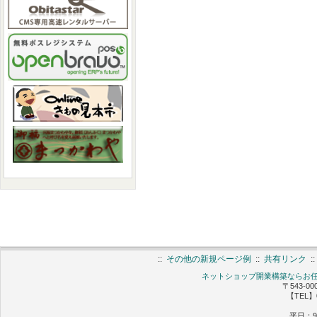
::
その他の新規ページ例
::
共有リンク
:
ネットショップ開業構築ならお任せ 
〒543-0
【TEL】0
平日：9: