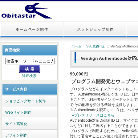
ホーム
::
SSL取得代行
:: VeriSign Authent
商品検索
VeriSign Authenticode対応Di
99,000円
詳細検索
プログラム開発元とウェブマ
プログラムなどをインターネットもしく
サービス内容
す。 Authenticode対応Digital 
ることで、 利用者がインターネット上
ショッピングサイト制作
で その配布を受ける機能を提供します。
※ Authenticode対応Digital 
Webサイト制作
»プレスリリースはこちら
Authenticode対応Digital ID は、
サイト高速化
ルなどに対して署名することができます。 特に、In
プログラムで利用するために、ActiveX®
デザイン制作
対して署名することが強く推奨されます