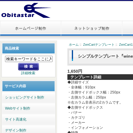
ホーム
::
ZenCartテンプレート
::
ZenCar
商品検索
シンプルテンプレート『wine』
1,650円
詳細検索
テンプレート詳細
◆詳細サイズ
サービス内容
・全体幅：910px
・左側サイドボックス幅：250px
ショッピングサイト制作
・左側カラム幅：250px
※右カラム非表示の2カラムです。
◆左側サイドボックス
Webサイト制作
・バナー
・カテゴリ
サイト高速化
・メーカー
・インフォメーション
デザイン制作
◆特徴