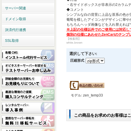
・右サイドボックスが非表示の2カラム
サーバー関連
◆コメント
シンプルな白の背景に上品な茶系の色が
ドメイン取得
葡萄を模したアイコンがデザインに華や
もちろんヘッダ画像などを入れ替えれば
※上記の仕様以外でのご使用には対応し
決済代行連携
個別の仕様にあわせたZenCartのテ
【検索用】
SSL取得
white,brown
選択して下さい:
圧縮形式
モデル: zen_temp33
この商品をお求めのお客様は