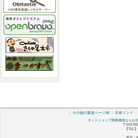
::
その他の新規ページ例
::
共有リンク
:
ネットショップ開業構築ならお任せ 
〒543-0
【TEL】0
平日：9: