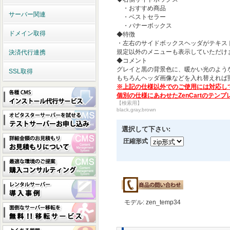
・おすすめ商品
サーバー関連
・ベストセラー
・バナーボックス
ドメイン取得
◆特徴
・左右のサイドボックスヘッダがテキス
規定以外のメニューも表示していただけ
決済代行連携
◆コメント
グレイと黒の背景色に、暖かい光のよう
SSL取得
もちろんヘッダ画像などを入れ替えれば
※上記の仕様以外でのご使用には対応し
個別の仕様にあわせたZenCartのテ
【検索用】
black,gray,brown
選択して下さい:
圧縮形式
モデル: zen_temp34