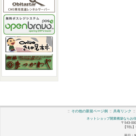
::
その他の新規ページ例
::
共有リンク
:
ネットショップ開業構築ならお任せ 
〒543-0
【TEL】0
平日：9: