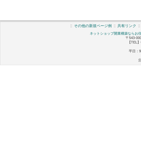
::
その他の新規ページ例
::
共有リンク
:
ネットショップ開業構築ならお任せ 
〒543-0
【TEL】0
平日：9:
©