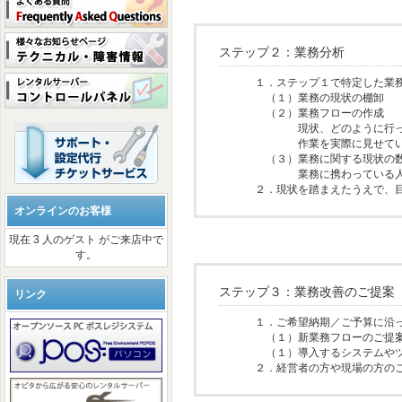
ステップ２：業務分析
１．ステップ１で特定した業
（１）業務の現状の棚卸
（２）業務フローの作成
現状、どのように行って
作業を実際に見せていた
（３）業務に関する現状の
業務に携わっている人数や
２．現状を踏まえたうえで、
オンラインのお客様
現在 3 人のゲスト がご来店中で
す。
ステップ３：業務改善のご提案
リンク
１．ご希望納期／ご予算に沿
（１）新業務フローのご提
（１）導入するシステムや
２．経営者の方や現場の方の