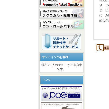
例えば
や、セ
ど、ビ
に、カ
的なグ
オンラインのお客様
現在 22 人のゲスト がご来店中
です。
リンク