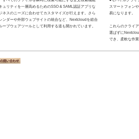
、すべてのファイルを瞬時に検索可能にする全文検索機能
●モバイルクライア
キュリティを一層高めるためのSSO & SAML認証アプリな
スマートフォン
ジネスのニーズに合わせてカスタマイズが行えます。さら
易になります。
レンダーや外部ウェブサイトの統合など、Nextcloudを総合
ループウェアツールとして利用する道も開かれています。
これらのクライ
選ばずにNextc
でき、柔軟な作