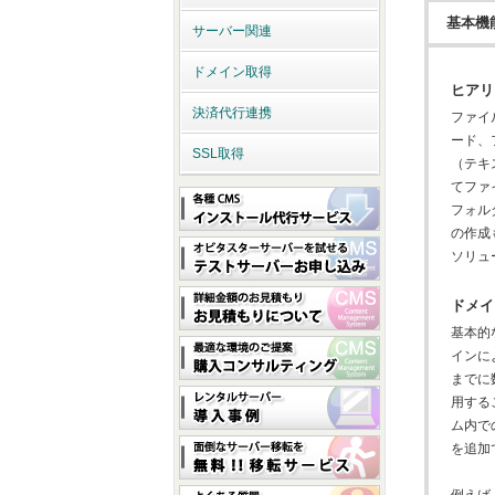
基本機
サーバー関連
ドメイン取得
ヒアリ
決済代行連携
ファイ
ード、
SSL取得
（テキ
てファ
フォル
の作成
ソリュ
ドメイ
基本的
インに
までに
用する
ム内で
を追加