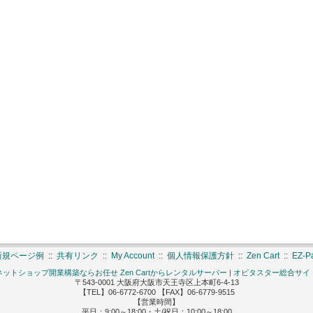
新規ページ例
::
共有リンク
::
My Account
::
個人情報保護方針
::
Zen Cart
::
EZ-
ネットショップ開業構築ならお任せ Zen Cartからレンタルサーバー | オビタスター総合サイ
〒543-0001 大阪府大阪市天王寺区上本町6-4-13
【TEL】06-6772-6700 【FAX】06-6779-9515
【営業時間】
平日：9:00～18:00・土/祝日：10:00～18:00