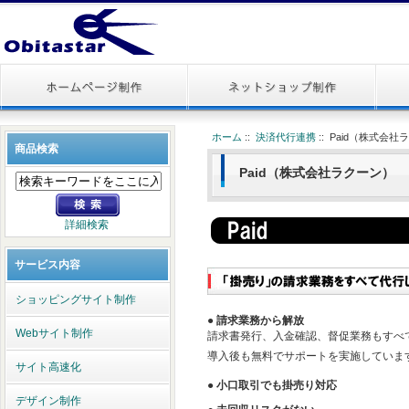
ホーム
::
決済代行連携
:: Paid（株式会
商品検索
Paid（株式会社ラクーン）
詳細検索
サービス内容
ショッピングサイト制作
● 請求業務から解放
Webサイト制作
請求書発行、入金確認、督促業務もすべて
導入後も無料でサポートを実施していま
サイト高速化
● 小口取引でも掛売り対応
デザイン制作