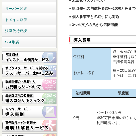
● 未回収リスクがない
サーバー関連
● 取引先への与信枠を30〜1000万円ま
● 個人事業主との取引にも対応
ドメイン取得
● 3つの支払方法から選択可能
決済代行連携
SSL取得
取引金額の1.9
保証料
※保証料は取
※請求書発行
毎月20日締め
お支払い条件
または、毎月
初期費用
限度額
30〜1,000万円
0円
※30万円未満の取引に
利用可能です。