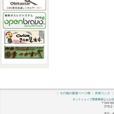
::
その他の新規ページ例
::
共有リンク
:
ネットショップ開業構築ならお任せ 
〒543-0
【TEL】0
平日：9: